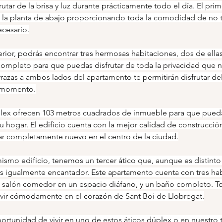
rutar de la brisa y luz durante prácticamente todo el día. El pri
la planta de abajo proporcionando toda la comodidad de no t
ecesario.
erior, podrás encontrar tres hermosas habitaciones, dos de ella
mpleto para que puedas disfrutar de toda la privacidad que ne
azas a ambos lados del apartamento te permitirán disfrutar del 
o momento.
plex ofrecen 103 metros cuadrados de inmueble para que puedas
u hogar. El edificio cuenta con la mejor calidad de construcción
ar completamente nuevo en el centro de la ciudad.
ismo edificio, tenemos un tercer ático que, aunque es distinto
 es igualmente encantador. Este apartamento cuenta con tres hab
al salón comedor en un espacio diáfano, y un baño completo. T
vivir cómodamente en el corazón de Sant Boi de Llobregat.
ortunidad de vivir en uno de estos áticos dúplex o en nuestro t