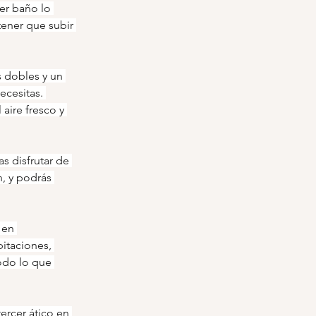
mer baño lo 
ener que subir 
s dobles y un 
cesitas. 
aire fresco y 
 disfrutar de 
, y podrás 
 en 
itaciones, 
odo lo que 
ercer ático en 