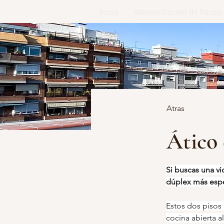
Inicio
Administración de fincas
Atras
Ático 
Si buscas una v
dúplex más espe
Estos dos pisos 
cocina abierta 