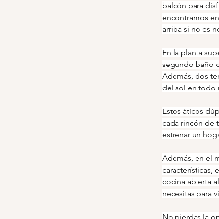
balcón para disf
encontramos en 
arriba si no es n
En la planta sup
segundo baño co
Además, dos terr
del sol en tod
Estos áticos dú
cada rincón de t
estrenar un hog
Además, en el m
características,
cocina abierta 
necesitas para 
No pierdas la op